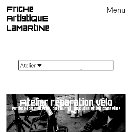
Menu
Atelier
TOUTES LES ACTUALITÉS
Portes ouvertes
Offre d'emploi
Appel à résidence
Marché
Festival
Journée Portes Ouvertes
Exposition
Sortie de résidence