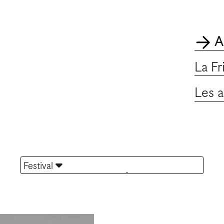
A
La Fr
Les a
Festival
TOUTES LES ACTUALITÉS
Portes ouvertes
Offre d'emploi
Appel à résidence