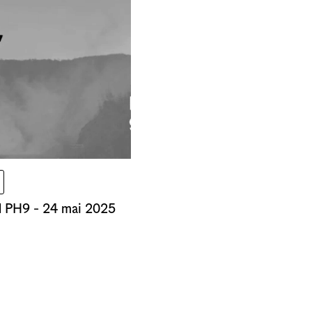
Marché
Journée Portes Ouvertes
Exposition
Sortie de résidence
Évènement
Atelier
Atelier vacant
Vernissage
Assemblée
al PH9 - 24 mai 2025