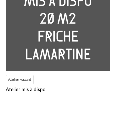
Évènement
Atelier
Vernissage
Assemblée
Atelier vacant
Atelier mis à dispo