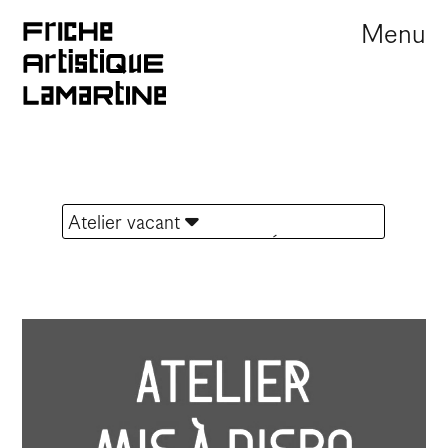
Menu
Atelier vacant
TOUTES LES ACTUALITÉS
Portes ouvertes
Offre d'emploi
Appel à résidence
Marché
Festival
Journée Portes Ouvertes
Exposition
Sortie de résidence