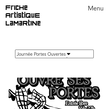
Menu
Journée Portes Ouvertes
TOUTES LES ACTUALITÉS
Portes ouvertes
Offre d'emploi
Appel à résidence
Marché
Festival
Exposition
Sortie de résidence
Évènement